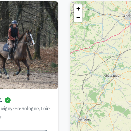
+
−
E.
vigny-En-Sologne, Loir-
r