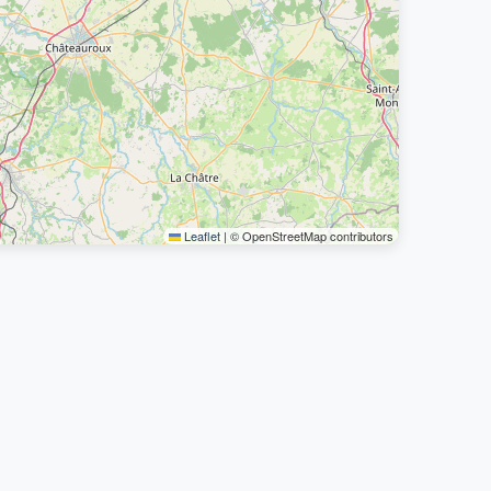
Leaflet
|
© OpenStreetMap contributors