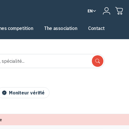
EN
es competition
The association
Contact
Moniteur vérifié
e