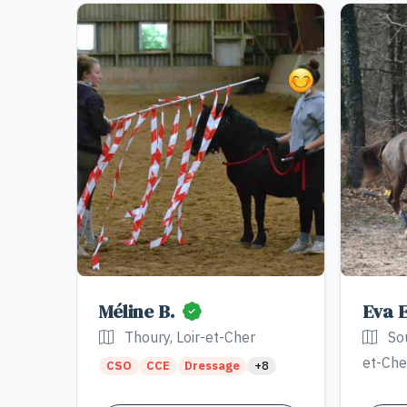
Méline B.
Eva 
Thoury, Loir-et-Cher
Sou
et-Che
CSO
CCE
Dressage
+8