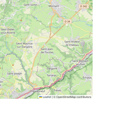
Leaflet
|
© OpenStreetMap contributors