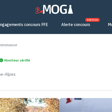
NOUVEAU
ngagements concours FFE
Alerte concours
M
Denomaison
Moniteur vérifié
ne-Alpes