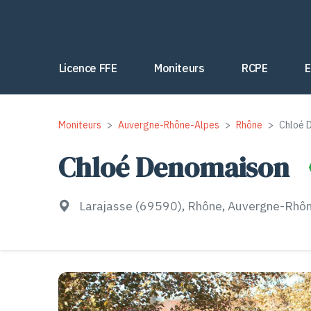
Licence FFE
Moniteurs
RCPE
E
Moniteurs
Auvergne-Rhône-Alpes
Rhône
Chloé 
Chloé Denomaison
Larajasse (69590), Rhône, Auvergne-Rhô