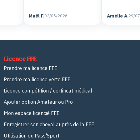
Maël F.
Amélie A
3/2026
02/08/2026
Licence FFE
Prendre ma licence FFE
Prendre ma licence verte FFE
Licence compétition / certificat médical
Ajouter option Amateur ou Pro
Mon espace licencié FFE
Enregistrer son cheval auprès de la FFE
Utilisation du Pass'Sport